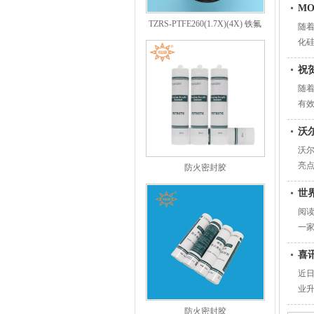
M
TZRS-PTFE260(1.7X)(4X) 铁氟
随着
龙
化硅
祝
随
有
沃尔
沃尔
亮点
防火密封胶
世
阅读
一
喜讯
近日
业
防火密封胶