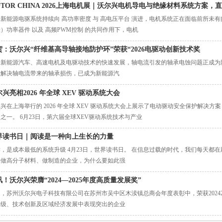
OTOR CHINA 2026上海电机展｜沃尔兴电机导电与绝缘材料系统方案，
新能源电驱系统持续向 高功率密度 与 高电压平台 演进，电机系统正在面临前所未有的可
）功率器件 以及 高频PWM控制 的共同作用下，电机
贺：沃尔兴“纤维基高导轴接地防护环”荣获“2026电驱动创新技术奖
着新能源汽车、高速电机及电驱动技术的快速发展，轴电流引发的轴承电蚀问题正成为
效解决轴电流带来的轴承损伤，已成为新能源汽
兴亮相2026 年全球 XEV 驱动系统大会
兴在上海举行的 2026 年全球 XEV 驱动系统大会上展示了电动驱动安全保护解决方
之一。 6月23日，第六届全球XEV驱动系统技术与产业
界读书日｜阅读是一种向上生长的力量
，是成本最低的系统升级 4月23日，世界读书日。 在信息过载的时代，我们每天都
家做高分子材料、做制造的企业，为什么要如此强
！沃尔兴荣膺“2024—2025年度高质量发展奖”
，苏州沃尔兴电子科技有限公司在苏州市吴中区木渎镇总商会年度表彰中，荣获2024
升级、技术创新及区域经济发展中表现突出的企业