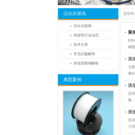
沃尔兴资讯
沃尔兴
沃尔兴新闻
聚
热缩管行业动态
8月
技术文章
研
常见问题解答
沃
热缩管案例解析
七彩
举
典型案例
沃
沃
角
沃
沃尔
三代