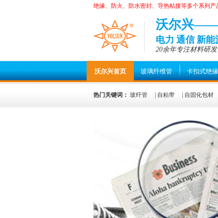
绝缘、防火、防水密封、导热粘接等多个系列产
沃尔兴—
电力 通信 新
20余年专注材料研发
沃尔兴首页
玻璃纤维管
卡扣式绝
热门关键词：
玻纤管
|
自粘带
|
自固化包材