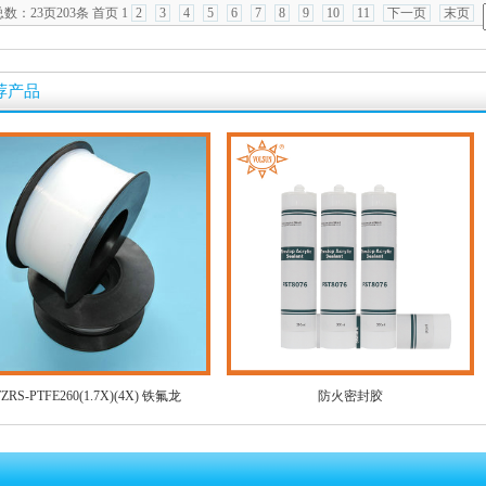
总数：
23页203条
首页
1
2
3
4
5
6
7
8
9
10
11
下一页
末页
荐产品
TZRS-PTFE260(1.7X)(4X) 铁氟龙
防火密封胶