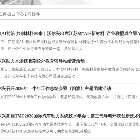
主页
-
企业日记
-
公司新闻
-
焦AI前沿 共创材料未来｜沃尔兴出席江苏省“AI+新材料”产业联盟成立暨A
4日，江苏省AI+新材料产业联盟成立暨制造强省 材料先行AI+高分子材料研发专题
院所、产业链企业及行业专家齐聚一堂，共同探讨人
尔兴助力木渎镇暑期校外教育辅导站结营活动
夏日，收获成长 2026年7月31日，木渎镇姑苏村、尧峰村暑期校外教育辅导站结营
行。苏州沃尔兴电子科技有限公司受邀参加活动，
尔兴召开2026年上半年工作总结会暨《四渡》主题团建活动
尔兴召开2026年上半年工作总结会议，复盘经营得失、明确改善方向，并通过《四渡
。
尔兴亮相TMC2026国际汽车动力系统技术年会，第三代导电环获创新技术
兴亮相TMC2026国际汽车动力系统技术年会，展示第三代导电环、金属化碳纤维导
导电环获TMC2026创新技术认可，助力新能源电驱系统