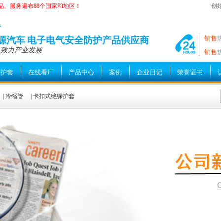
品、服务遍布88个国家和地区！
创
—
销售
能源汽车 电子电气安全防护产品供应商
 致力产业发展
销售
缘护套
在线看厂
产品中心
案例
企业日记
荣誉证书
|
冷缩管
|
卡扣式绝缘护套