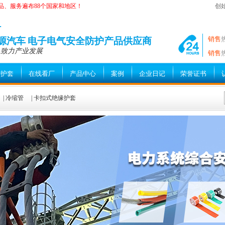
品、服务遍布88个国家和地区！
创
—
销售
能源汽车 电子电气安全防护产品供应商
 致力产业发展
销售
缘护套
在线看厂
产品中心
案例
企业日记
荣誉证书
|
冷缩管
|
卡扣式绝缘护套