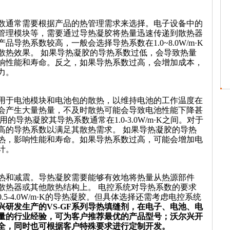
数通常需要根据产品的热管理需求来选择。电子设备中的
管理模块等，需要通过导热凝胶将热量迅速传递到散热器
导热系数较高，一般会选择导热系数在1.0~8.0W/m·K
散热效果。
如果导热凝胶的导热系数过低，会导致热量
响性能和寿命。
反之，如果导热系数过高，会增加成本，
力。
用于电池模块和电池包的散热，以维持电池的工作温度在
会产生大量热量，不及时散热可能会导致电池性能下降甚
的导热凝胶其导热系数通常在1.0-3.0W/m·K之间。对于
高的导热系数以满足其散热需求。
如果导热凝胶的导热
热，影响性能和寿命。如果导热系数过
高，可能会增加电
计。
热和减震。导热凝胶需要能够有效地将热量从热源部件
散热器或其他散热结构上。
电控系统对导热系数的要求
-4.0W/m·K的导热凝胶。
但具体选择还需考虑电控系统
兴研发生产的VS-GF系列导热填缝剂，在电子、电池、电
量的行业经验，可为客户推荐最优的产品型号；沃尔兴开
全，同时也可根据客户特殊要求进行定制开发。