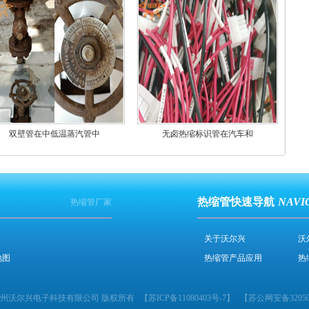
双壁管在中低温蒸汽管中
无卤热缩标识管在汽车和
热缩管快速导航
NAVI
热缩管厂家
关于沃尔兴
沃
地图
热缩管产品应用
热
2024 苏州沃尔兴电子科技有限公司 版权所有
【
苏ICP备11080403号-7
】
【
苏公网安备320506