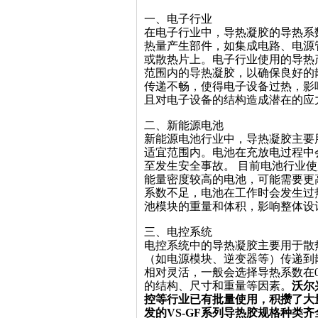
一、电子行业
在电子行业中，导热凝胶的导热系
热
量产生部件，如集成电路、电源
或散
热片上。电子行业使用的导热产品
范围
内的导热凝胶，以确保良好的
传递不畅，使得电子设备过热，影
且对电子设备的结构造成潜在的应
二、新能源电池
新能源电池行业中，导热凝胶主要
适
宜范围内。电池在充放电过程中
至发
生安全事故。
目前电池行业使用
能量密度较高的
电池，可能需要更
系数不足，电池在工作时会发生过
池模块的重量和体积，影响整体设
三、电控系统
电控系统中的导热凝胶主要用于散
（如
电源模块、逆变器等）传递到
相对灵活，一般会选择导热系数在0.5
的结构、尺寸和重量等因素。
沃尔
控等行业已有批量使用，积攒
了大
发的VS-GF系列导热胶规格种
类齐