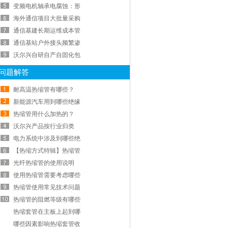
变频电机轴承电腐蚀：形
海外通信项目大批量采购
通信基建长期运维成本管
通信基站户外接头频繁渗
沃尔兴自研自产自固化包
问题解答
耐高温热缩管有哪些？
新能源汽车用到哪些绝缘
热缩管用什么加热的？
沃尔兴产品按行业归类
电力系统中涉及到哪些绝
【热缩方式特辑】热缩管
光纤热缩管的使用说明
使用热缩管需要考虑哪些
热缩管使用常见技术问题
热缩管的阻燃等级有哪些
热缩套管在主板上起到哪
哪些因素影响热缩套管收