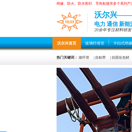
绝缘、防火、防水密封、导热粘接等多个系列产
沃尔兴—
电力 通信 新
20余年专注材料研发
沃尔兴首页
玻璃纤维管
卡扣式绝
热门关键词：
玻纤管
|
自粘带
|
自固化包材