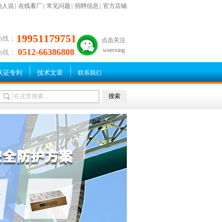
始人说
|
在线看厂
|
常见问题
|
招聘信息
|
官方店铺
19951179751
热线：
点击关注
woerxing
0512-66386808
热线：
认证专利
技术文章
联系我们
搜索