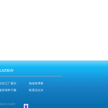
GATION
尔兴工厂展示
热缩管博客
缩管资料下载
联系沃尔兴
02012646
】